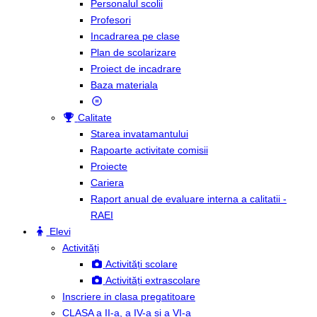
Personalul scolii
Profesori
Incadrarea pe clase
Plan de scolarizare
Proiect de incadrare
Baza materiala
Calitate
Starea invatamantului
Rapoarte activitate comisii
Proiecte
Cariera
Raport anual de evaluare interna a calitatii -
RAEI
Elevi
Activități
Activități scolare
Activități extrascolare
Inscriere in clasa pregatitoare
CLASA a II-a, a IV-a si a VI-a