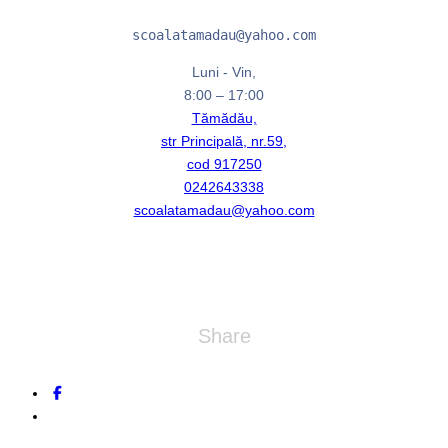
scoalatamadau@yahoo.com
Luni - Vin,
8:00 – 17:00
Tămădău,
str Principală, nr.59,
cod 917250
0242643338
scoalatamadau@yahoo.com
Share