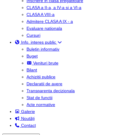
Inscriere in clasa pregatitoare
CLASA a II-a, a IV-a si a VI-a
CLASA A VIII-a
Admitere CLASA A IX - a
Evaluare nationala
Cursuri
Info. interes public
Buletin informativ
Buget
Venituri brute
Bilant
Achizitii publice
Declaratii de avere
Transparenta decizionala
Stat de functii
Acte normative
Galerie
Noutăți
Contact