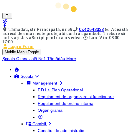
Tămădău, str Principală, nr.59
0242643338
Această
adresă de email este protejată contra spambots. Trebuie să
activați JavaScript pentru a o vedea.
Lun-Vin: 08:00-
17:00
Login Form
Mobile Menu Toggle
Școala Gimnazială Nr.1 Tămădău Mare
Școala
Management
P.D.I si Plan Operational
Regulament de organizare si functionare
Regulament de ordine interna
Organigrama
Comisii
Consiliul de administratie