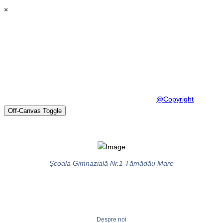
×
© Scoala Gimnaziala Tamadau 2026. Design by
@Copyright
Off-Canvas Toggle
Școala Gimnazială Nr.1 Tămădău Mare
Despre noi