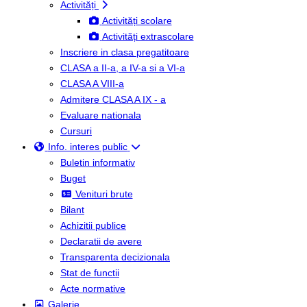
Activități
Activități scolare
Activități extrascolare
Inscriere in clasa pregatitoare
CLASA a II-a, a IV-a si a VI-a
CLASA A VIII-a
Admitere CLASA A IX - a
Evaluare nationala
Cursuri
Info. interes public
Buletin informativ
Buget
Venituri brute
Bilant
Achizitii publice
Declaratii de avere
Transparenta decizionala
Stat de functii
Acte normative
Galerie